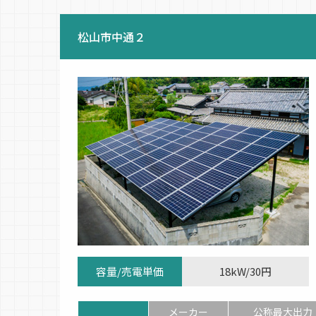
松山市中通２
容量/売電単価
18kW/30円
メーカー
公称最大出力